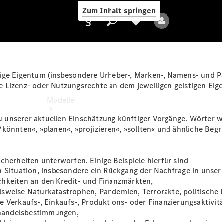
Zum Inhalt springen
tige Eigentum (insbesondere Urheber-, Marken-, Namens- und P
e Lizenz- oder Nutzungsrechte an dem jeweiligen geistigen Ei
Anbieter/Datenschutz
Modelle
unserer aktuellen Einschätzung künftiger Vorgänge. Wörter wi
/könnten«, »planen«, »projizieren«, »sollten« und ähnliche Be
cherheiten unterworfen. Einige Beispiele hierfür sind
n Situation, insbesondere ein Rückgang der Nachfrage in unse
Alle Modelle
chkeiten an den Kredit- und Finanzmärkten,
Neue Modelle
lsweise Naturkatastrophen, Pandemien, Terrorakte, politische
 Verkaufs-, Einkaufs-, Produktions- oder Finanzierungsaktivit
nhandelsbestimmungen,
Elektromodelle