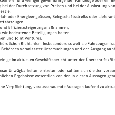
kleinerer und weniger gewinnbringender Fahrzeuge oder ein m
Plug-in-Hybrid Modelle
ng bei der Durchsetzung von Preisen und bei der Auslastung vo
ergie,
al- oder Energieengpässen, Belegschaftsstreiks oder Lieferan
Limousinen
htfahrzeugen,
- und Effizienzsteigerungsmaßnahmen,
n wir bedeutende Beteiligungen halten,
nen und Joint Ventures,
rdlichen Richtlinien, insbesondere soweit sie Fahrzeugemissi
n Behörden veranlasster Untersuchungen und der Ausgang anhän
Alle
Limousinen
inige im aktuellen Geschäftsbericht unter der Überschrift »Ri
CLA
Elektrisch
CLA
 dieser Unwägbarkeiten eintreten oder sollten sich die den vo
C-Klasse
chlichen Ergebnisse wesentlich von den in diesen Aussagen ge
Limousine
C-Klasse
ne Verpflichtung, vorausschauende Aussagen laufend zu aktual
Neu
Elektrisch
Limousine
EQE
Elektrisch
Limousine
EQS
Neu
Elektrisch
Limousine