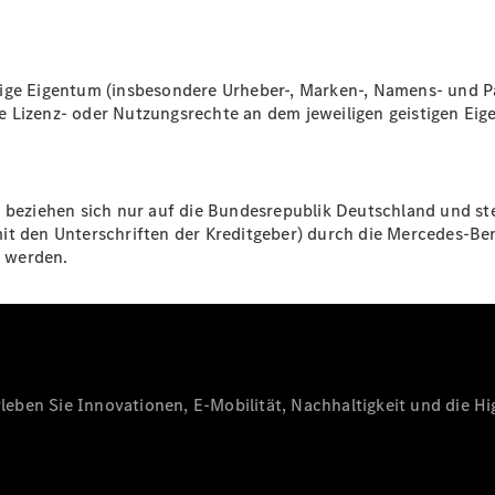
E-Klasse
Limousine
S-Klasse
S-Klasse
tige Eigentum (insbesondere Urheber-, Marken-, Namens- und P
Lang
e Lizenz- oder Nutzungsrechte an dem jeweiligen geistigen Ei
Mercedes-
Maybach
Neu
S-Klasse
n beziehen sich nur auf die Bundesrepublik Deutschland und ste
mit den Unterschriften der Kreditgeber) durch die Mercedes-B
Konfigurator
t werden.
Probefahrt
Mercedes-
Benz Store
SUV & Geländewagen
eben Sie Innovationen, E-Mobilität, Nachhaltigkeit und die Hig