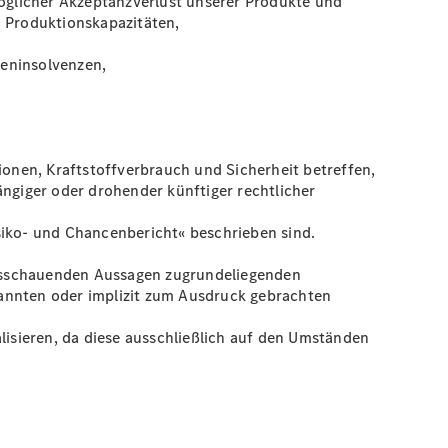
öglicher Akzeptanzverlust unserer Produkte und
n Produktionskapazitäten,
teninsolvenzen,
onen, Kraftstoffverbrauch und Sicherheit betreffen,
giger oder drohender künftiger rechtlicher
siko- und Chancenbericht« beschrieben sind.
rausschauenden Aussagen zugrundeliegenden
nannten oder implizit zum Ausdruck gebrachten
isieren, da diese ausschließlich auf den Umständen